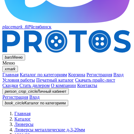
placemark_fill
Челябинск
bars
Меню
Меню
xmark
Главная
Каталог по категориям
Корзина
Регистрация
Вход
Условия работы
Печатный каталог
Скачать прайс-лист
Скидки
Стать дилером
О компании
Контакты
person_crop_circle
Личный кабинет
Регистрация
Вход
book_circle
Каталог
по категориям
Главная
Каталог
Люверсы
Люверсы металлические д-3-20мм