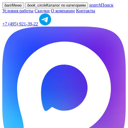
search
Поиск
bars
Меню
book_circle
Каталог
по категориям
Условия работы
Скидки
О компании
Контакты
+7 (495) 921-39-22