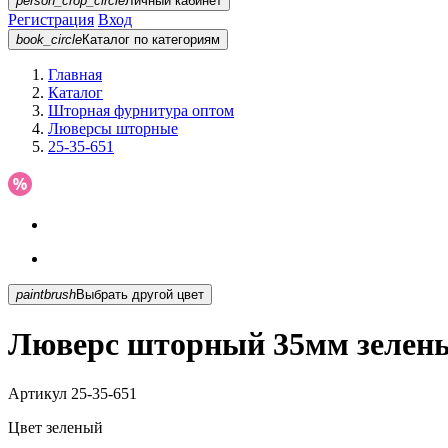
person_crop_circle
Личный кабинет
Регистрация
Вход
book_circle
Каталог
по категориям
Главная
Каталог
Шторная фурнитура оптом
Люверсы шторные
25-35-651
paintbrush
Выбрать другой цвет
Люверс шторный 35мм зелены
Артикул
25-35-651
Цвет
зеленый