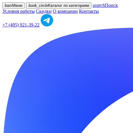
search
Поиск
bars
Меню
book_circle
Каталог
по категориям
Условия работы
Скидки
О компании
Контакты
+7 (495) 921-39-22