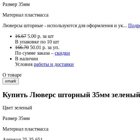
Размер
35мм
Материал
пластмасса
Люверсы шторные - используются для оформления и ук...
Подро
16.67
5.00
р.
за шт
В упаковке по
10 шт
166.70
50.01 р. за уп.
По сумме заказа –
скидки
В наличии
Условия
работы и доставки
О товаре
xmark
Купить Люверс шторный 35мм зеленый 2
Цвет
зеленый
Размер
35мм
Материал
пластмасса
Артикул
25-35-651