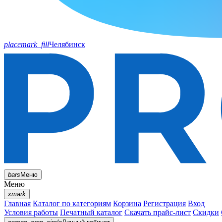
placemark_fill
Челябинск
bars
Меню
Меню
xmark
Главная
Каталог по категориям
Корзина
Регистрация
Вход
Условия работы
Печатный каталог
Скачать прайс-лист
Скидки