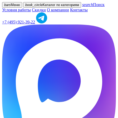
search
Поиск
bars
Меню
book_circle
Каталог
по категориям
Условия работы
Скидки
О компании
Контакты
+7 (495) 921-39-22