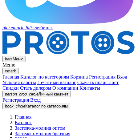
placemark_fill
Челябинск
bars
Меню
Меню
xmark
Главная
Каталог по категориям
Корзина
Регистрация
Вход
Условия работы
Печатный каталог
Скачать прайс-лист
Скидки
Стать дилером
О компании
Контакты
person_crop_circle
Личный кабинет
Регистрация
Вход
book_circle
Каталог
по категориям
Главная
Каталог
Застежка-молния оптом
Застежка-молния брючная