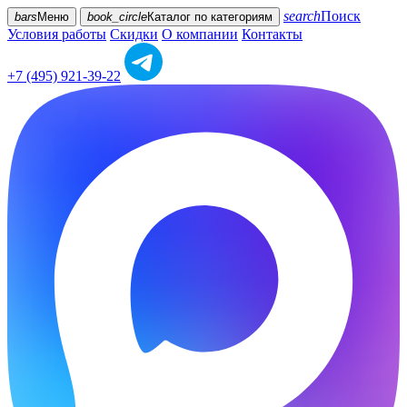
search
Поиск
bars
Меню
book_circle
Каталог
по категориям
Условия работы
Скидки
О компании
Контакты
+7 (495) 921-39-22