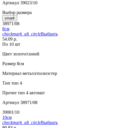
Артикул
39023/10
Выбор размера
xmark
38971/08
8см
checkmark_alt_circle
Выбрать
54.09 р.
По 10 шт
Цвет
золото/синий
Размер
8см
Материал
металл/полиэстер
Тип
тип 4
Прочее
тип 4 автомат
Артикул
38971/08
39001/10
10см
checkmark_alt_circle
Выбрать
80.83 р.