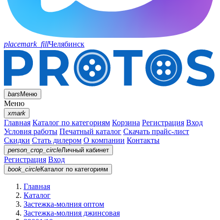
placemark_fill
Челябинск
bars
Меню
Меню
xmark
Главная
Каталог по категориям
Корзина
Регистрация
Вход
Условия работы
Печатный каталог
Скачать прайс-лист
Скидки
Стать дилером
О компании
Контакты
person_crop_circle
Личный кабинет
Регистрация
Вход
book_circle
Каталог
по категориям
Главная
Каталог
Застежка-молния оптом
Застежка-молния джинсовая