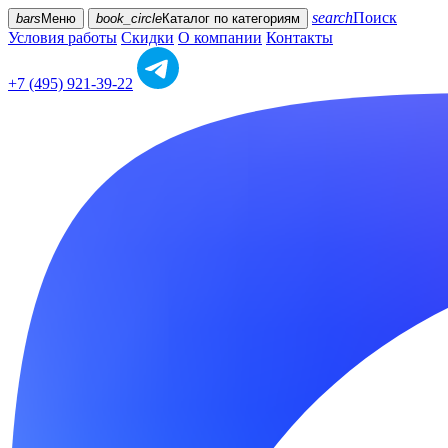
search
Поиск
bars
Меню
book_circle
Каталог
по категориям
Условия работы
Скидки
О компании
Контакты
+7 (495) 921-39-22