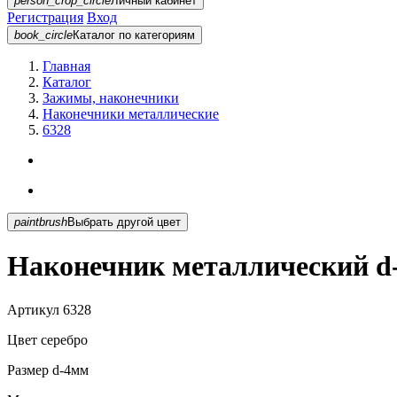
person_crop_circle
Личный кабинет
Регистрация
Вход
book_circle
Каталог
по категориям
Главная
Каталог
Зажимы, наконечники
Наконечники металлические
6328
paintbrush
Выбрать другой цвет
Наконечник металлический d-
Артикул
6328
Цвет
серебро
Размер
d-4мм