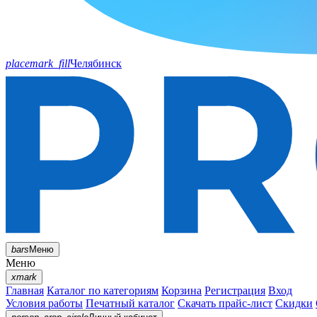
placemark_fill
Челябинск
bars
Меню
Меню
xmark
Главная
Каталог по категориям
Корзина
Регистрация
Вход
Условия работы
Печатный каталог
Скачать прайс-лист
Скидки