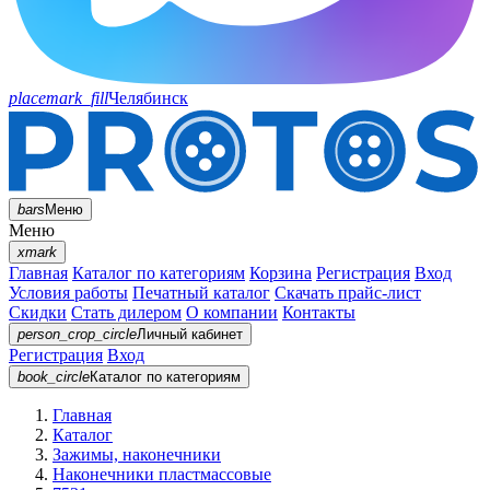
placemark_fill
Челябинск
bars
Меню
Меню
xmark
Главная
Каталог по категориям
Корзина
Регистрация
Вход
Условия работы
Печатный каталог
Скачать прайс-лист
Скидки
Стать дилером
О компании
Контакты
person_crop_circle
Личный кабинет
Регистрация
Вход
book_circle
Каталог
по категориям
Главная
Каталог
Зажимы, наконечники
Наконечники пластмассовые