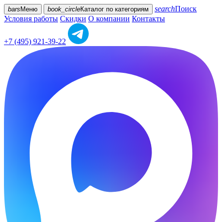
search
Поиск
bars
Меню
book_circle
Каталог
по категориям
Условия работы
Скидки
О компании
Контакты
+7 (495) 921-39-22