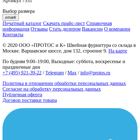
Артикул
7531
Выбор размера
xmark
Печатный каталог
Скачать прайс-лист
Справочная
информация
Отзывы
Стать дилером
Вакансии
О компании
Контакты
© 2020
ООО «ПРОТОС и К»
Швейная фурнитура со склада в
Москве.
Варшавское шоссе, дом 132, строение 9.
На карте
По будням 9:00–19:00, Выходные: суббота, воскресенье и
праздничные дни
+7 (495) 921-39-22
/
Telegram
/
Max
/
info@protos.ru
Политика в отношении обработки персональных данных
Согласие на обработку персональных данных
Публичная оферта
Договор поставки товара