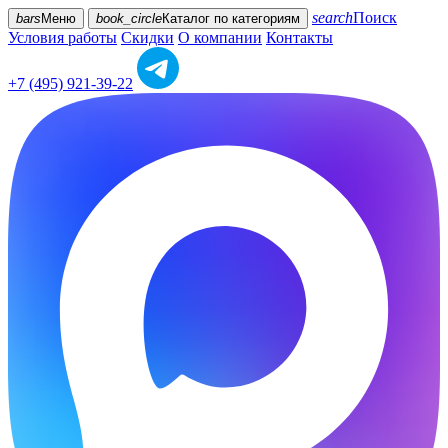
search
Поиск
bars
Меню
book_circle
Каталог
по категориям
Условия работы
Скидки
О компании
Контакты
+7 (495) 921-39-22