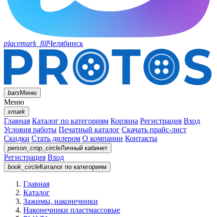
placemark_fill
Челябинск
bars
Меню
Меню
xmark
Главная
Каталог по категориям
Корзина
Регистрация
Вход
Условия работы
Печатный каталог
Скачать прайс-лист
Скидки
Стать дилером
О компании
Контакты
person_crop_circle
Личный кабинет
Регистрация
Вход
book_circle
Каталог
по категориям
Главная
Каталог
Зажимы, наконечники
Наконечники пластмассовые