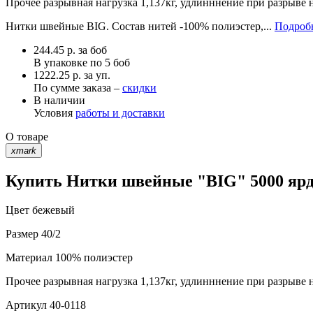
Прочее
разрывная нагрузка 1,137кг, удлинннение при разрыве 
Нитки швейные BIG. Состав нитей -100% полиэстер,...
Подробн
244.45
р.
за боб
В упаковке по
5 боб
1222.25 р. за уп.
По сумме заказа –
скидки
В наличии
Условия
работы и доставки
О товаре
xmark
Купить Нитки швейные "BIG" 5000 ярд 
Цвет
бежевый
Размер
40/2
Материал
100% полиэстер
Прочее
разрывная нагрузка 1,137кг, удлинннение при разрыве 
Артикул
40-0118