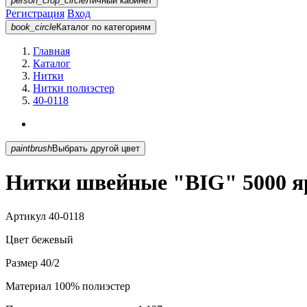
person_crop_circle
Личный кабинет
Регистрация
Вход
book_circle
Каталог
по категориям
Главная
Каталог
Нитки
Нитки полиэстер
40-0118
paintbrush
Выбрать другой цвет
Нитки швейные "BIG" 5000 яр
Артикул
40-0118
Цвет
бежевый
Размер
40/2
Материал
100% полиэстер