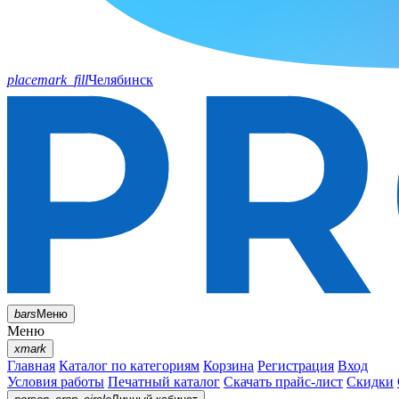
placemark_fill
Челябинск
bars
Меню
Меню
xmark
Главная
Каталог по категориям
Корзина
Регистрация
Вход
Условия работы
Печатный каталог
Скачать прайс-лист
Скидки