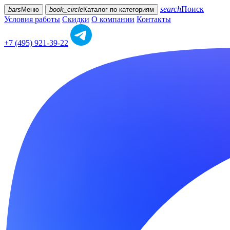
search
Поиск
bars
Меню
book_circle
Каталог
по категориям
Условия работы
Скидки
О компании
Контакты
+7 (495) 921-39-22