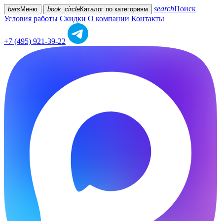
search
Поиск
bars
Меню
book_circle
Каталог
по категориям
Условия работы
Скидки
О компании
Контакты
+7 (495) 921-39-22