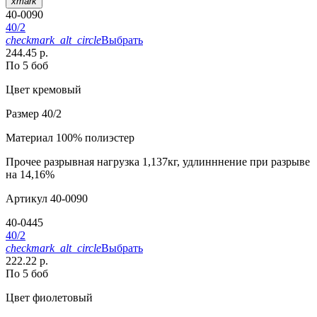
xmark
40-0090
40/2
checkmark_alt_circle
Выбрать
244.45 р.
По 5 боб
Цвет
кремовый
Размер
40/2
Материал
100% полиэстер
Прочее
разрывная нагрузка 1,137кг, удлинннение при разрыве
на 14,16%
Артикул
40-0090
40-0445
40/2
checkmark_alt_circle
Выбрать
222.22 р.
По 5 боб
Цвет
фиолетовый