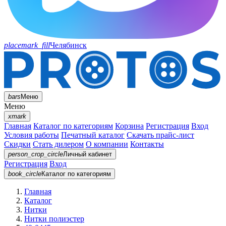
placemark_fill
Челябинск
bars
Меню
Меню
xmark
Главная
Каталог по категориям
Корзина
Регистрация
Вход
Условия работы
Печатный каталог
Скачать прайс-лист
Скидки
Стать дилером
О компании
Контакты
person_crop_circle
Личный кабинет
Регистрация
Вход
book_circle
Каталог
по категориям
Главная
Каталог
Нитки
Нитки полиэстер