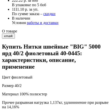
222.22
р.
за боб
В упаковке по
5 боб
1111.10 р. за уп.
По сумме заказа –
скидки
В наличии
Условия
работы и доставки
О товаре
xmark
Купить Нитки швейные "BIG" 5000
ярд 40/2 фиолетовый 40-0445:
характеристики, описание,
применение
Цвет
фиолетовый
Размер
40/2
Материал
100% полиэстер
Прочее
разрывная нагрузка 1,137кг, удлинннение при разрыве
на 14,16%