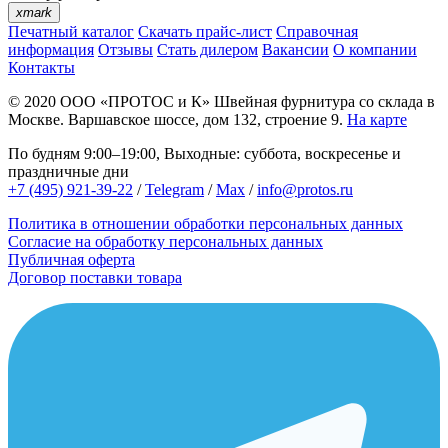
xmark
Печатный каталог
Скачать прайс-лист
Справочная
информация
Отзывы
Стать дилером
Вакансии
О компании
Контакты
© 2020
ООО «ПРОТОС и К»
Швейная фурнитура со склада в
Москве.
Варшавское шоссе, дом 132, строение 9.
На карте
По будням 9:00–19:00, Выходные: суббота, воскресенье и
праздничные дни
+7 (495) 921-39-22
/
Telegram
/
Max
/
info@protos.ru
Политика в отношении обработки персональных данных
Согласие на обработку персональных данных
Публичная оферта
Договор поставки товара