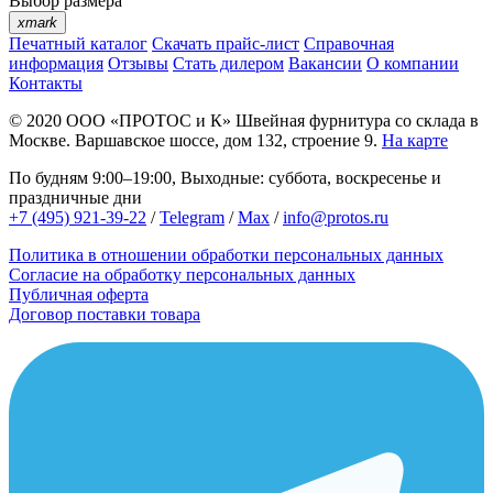
Выбор размера
xmark
Печатный каталог
Скачать прайс-лист
Справочная
информация
Отзывы
Стать дилером
Вакансии
О компании
Контакты
© 2020
ООО «ПРОТОС и К»
Швейная фурнитура со склада в
Москве.
Варшавское шоссе, дом 132, строение 9.
На карте
По будням 9:00–19:00, Выходные: суббота, воскресенье и
праздничные дни
+7 (495) 921-39-22
/
Telegram
/
Max
/
info@protos.ru
Политика в отношении обработки персональных данных
Согласие на обработку персональных данных
Публичная оферта
Договор поставки товара