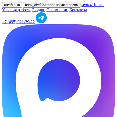
search
Поиск
bars
Меню
book_circle
Каталог
по категориям
Условия работы
Скидки
О компании
Контакты
+7 (495) 921-39-22