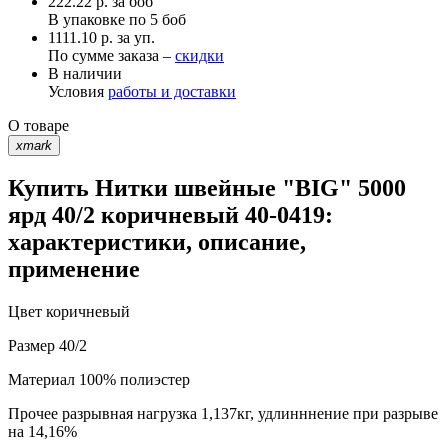
222.22
р.
за боб
В упаковке по
5 боб
1111.10 р. за уп.
По сумме заказа –
скидки
В наличии
Условия
работы и доставки
О товаре
xmark
Купить Нитки швейные "BIG" 5000
ярд 40/2 коричневый 40-0419:
характеристики, описание,
применение
Цвет
коричневый
Размер
40/2
Материал
100% полиэстер
Прочее
разрывная нагрузка 1,137кг, удлинннение при разрыве
на 14,16%