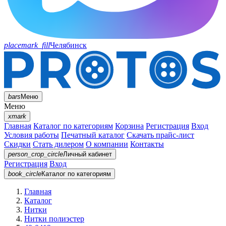
placemark_fill
Челябинск
bars
Меню
Меню
xmark
Главная
Каталог по категориям
Корзина
Регистрация
Вход
Условия работы
Печатный каталог
Скачать прайс-лист
Скидки
Стать дилером
О компании
Контакты
person_crop_circle
Личный кабинет
Регистрация
Вход
book_circle
Каталог
по категориям
Главная
Каталог
Нитки
Нитки полиэстер