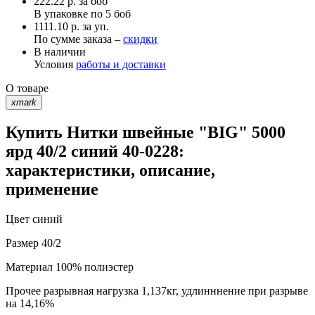
222.22
р.
за боб
В упаковке по
5 боб
1111.10 р. за уп.
По сумме заказа –
скидки
В наличии
Условия
работы и доставки
О товаре
xmark
Купить Нитки швейные "BIG" 5000
ярд 40/2 синий 40-0228:
характеристики, описание,
применение
Цвет
синий
Размер
40/2
Материал
100% полиэстер
Прочее
разрывная нагрузка 1,137кг, удлинннение при разрыве
на 14,16%