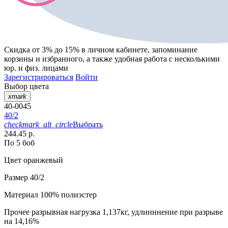
Скидка от 3% до 15%
в личном кабинете, запоминание
корзины
и
избранного
, а также удобная работа с несколькими
юр. и физ. лицами
Зарегистрироваться
Войти
Выбор цвета
xmark
40-0045
40/2
checkmark_alt_circle
Выбрать
244.45 р.
По 5 боб
Цвет
оранжевый
Размер
40/2
Материал
100% полиэстер
Прочее
разрывная нагрузка 1,137кг, удлинннение при разрыве
на 14,16%