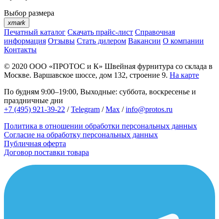
Выбор размера
xmark
Печатный каталог
Скачать прайс-лист
Справочная
информация
Отзывы
Стать дилером
Вакансии
О компании
Контакты
© 2020
ООО «ПРОТОС и К»
Швейная фурнитура со склада в
Москве.
Варшавское шоссе, дом 132, строение 9.
На карте
По будням 9:00–19:00, Выходные: суббота, воскресенье и
праздничные дни
+7 (495) 921-39-22
/
Telegram
/
Max
/
info@protos.ru
Политика в отношении обработки персональных данных
Согласие на обработку персональных данных
Публичная оферта
Договор поставки товара