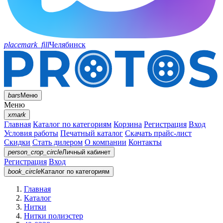
placemark_fill
Челябинск
bars
Меню
Меню
xmark
Главная
Каталог по категориям
Корзина
Регистрация
Вход
Условия работы
Печатный каталог
Скачать прайс-лист
Скидки
Стать дилером
О компании
Контакты
person_crop_circle
Личный кабинет
Регистрация
Вход
book_circle
Каталог
по категориям
Главная
Каталог
Нитки
Нитки полиэстер