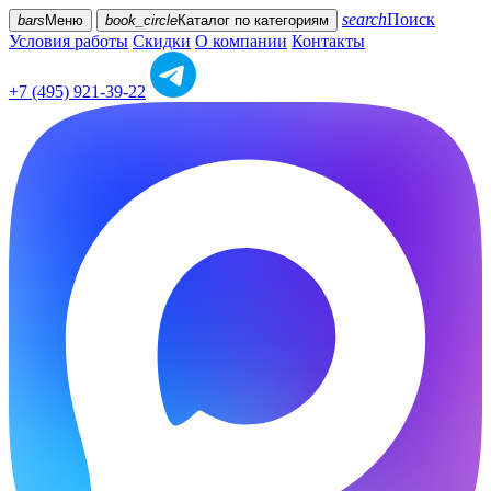
search
Поиск
bars
Меню
book_circle
Каталог
по категориям
Условия работы
Скидки
О компании
Контакты
+7 (495) 921-39-22