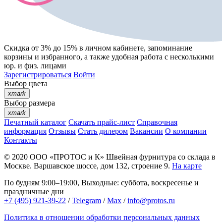
Скидка от 3% до 15%
в личном кабинете, запоминание
корзины
и
избранного
, а также удобная работа с несколькими
юр. и физ. лицами
Зарегистрироваться
Войти
Выбор цвета
xmark
Выбор размера
xmark
Печатный каталог
Скачать прайс-лист
Справочная
информация
Отзывы
Стать дилером
Вакансии
О компании
Контакты
© 2020
ООО «ПРОТОС и К»
Швейная фурнитура со склада в
Москве.
Варшавское шоссе, дом 132, строение 9.
На карте
По будням 9:00–19:00, Выходные: суббота, воскресенье и
праздничные дни
+7 (495) 921-39-22
/
Telegram
/
Max
/
info@protos.ru
Политика в отношении обработки персональных данных