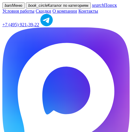
search
Поиск
bars
Меню
book_circle
Каталог
по категориям
Условия работы
Скидки
О компании
Контакты
+7 (495) 921-39-22