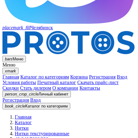
placemark_fill
Челябинск
bars
Меню
Меню
xmark
Главная
Каталог по категориям
Корзина
Регистрация
Вход
Условия работы
Печатный каталог
Скачать прайс-лист
Скидки
Стать дилером
О компании
Контакты
person_crop_circle
Личный кабинет
Регистрация
Вход
book_circle
Каталог
по категориям
Главная
Каталог
Нитки
Нитки текстурированные