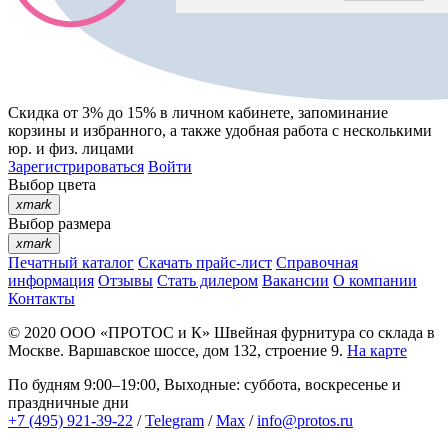
Скидка от 3% до 15%
в личном кабинете, запоминание
корзины
и
избранного
, а также удобная работа с несколькими
юр. и физ. лицами
Зарегистрироваться
Войти
Выбор цвета
xmark
Выбор размера
xmark
Печатный каталог
Скачать прайс-лист
Справочная
информация
Отзывы
Стать дилером
Вакансии
О компании
Контакты
© 2020
ООО «ПРОТОС и К»
Швейная фурнитура со склада в
Москве.
Варшавское шоссе, дом 132, строение 9.
На карте
По будням 9:00–19:00, Выходные: суббота, воскресенье и
праздничные дни
+7 (495) 921-39-22
/
Telegram
/
Max
/
info@protos.ru