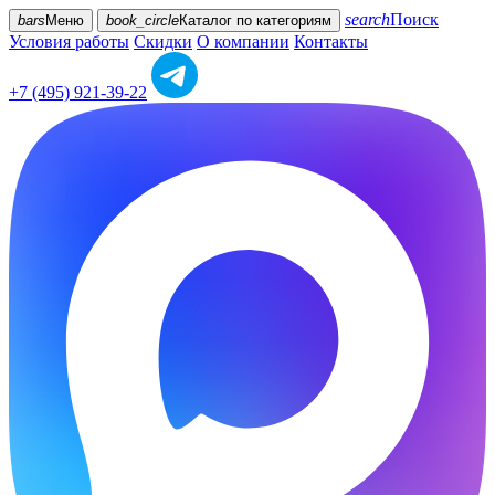
search
Поиск
bars
Меню
book_circle
Каталог
по категориям
Условия работы
Скидки
О компании
Контакты
+7 (495) 921-39-22