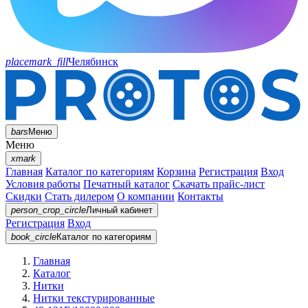
placemark_fill
Челябинск
bars
Меню
Меню
xmark
Главная
Каталог по категориям
Корзина
Регистрация
Вход
Условия работы
Печатный каталог
Скачать прайс-лист
Скидки
Стать дилером
О компании
Контакты
person_crop_circle
Личный кабинет
Регистрация
Вход
book_circle
Каталог
по категориям
Главная
Каталог
Нитки
Нитки текстурированные