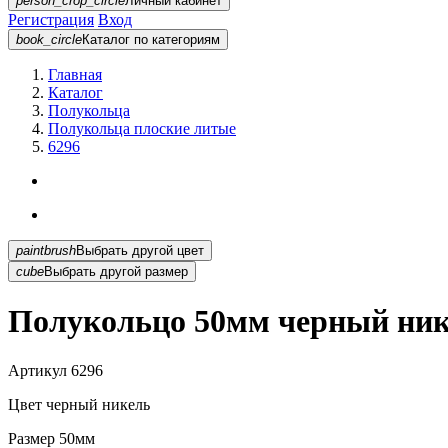
person_crop_circle
Личный кабинет
Регистрация
Вход
book_circle
Каталог
по категориям
Главная
Каталог
Полукольца
Полукольца плоские литые
6296
paintbrush
Выбрать другой цвет
cube
Выбрать другой размер
Полукольцо 50мм черный ник
Артикул
6296
Цвет
черный никель
Размер
50мм