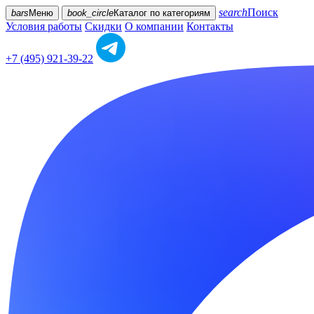
search
Поиск
bars
Меню
book_circle
Каталог
по категориям
Условия работы
Скидки
О компании
Контакты
+7 (495) 921-39-22