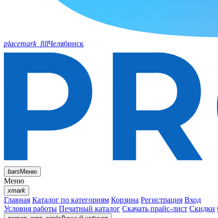
placemark_fill
Челябинск
bars
Меню
Меню
xmark
Главная
Каталог по категориям
Корзина
Регистрация
Вход
Условия работы
Печатный каталог
Скачать прайс-лист
Скидки