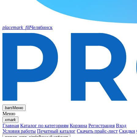
placemark_fill
Челябинск
bars
Меню
Меню
xmark
Главная
Каталог по категориям
Корзина
Регистрация
Вход
Условия работы
Печатный каталог
Скачать прайс-лист
Скидки