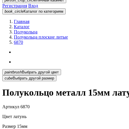
person_crop_circle
Личный кабинет
Регистрация
Вход
book_circle
Каталог
по категориям
Главная
Каталог
Полукольца
Полукольца плоские литые
6870
paintbrush
Выбрать другой цвет
cube
Выбрать другой размер
Полукольцо металл 15мм лату
Артикул
6870
Цвет
латунь
Размер
15мм