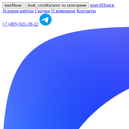
search
Поиск
bars
Меню
book_circle
Каталог
по категориям
Условия работы
Скидки
О компании
Контакты
+7 (495) 921-39-22