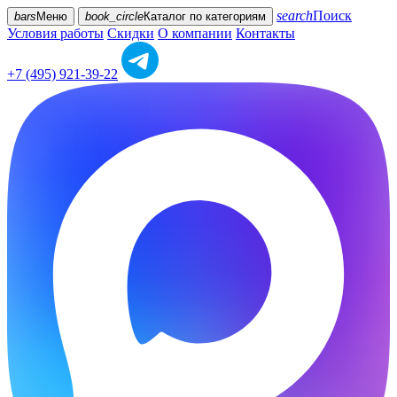
search
Поиск
bars
Меню
book_circle
Каталог
по категориям
Условия работы
Скидки
О компании
Контакты
+7 (495) 921-39-22