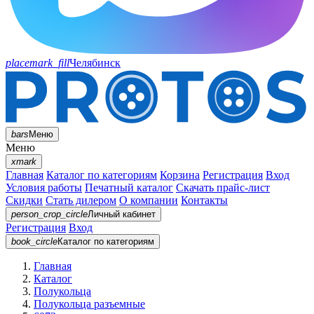
placemark_fill
Челябинск
bars
Меню
Меню
xmark
Главная
Каталог по категориям
Корзина
Регистрация
Вход
Условия работы
Печатный каталог
Скачать прайс-лист
Скидки
Стать дилером
О компании
Контакты
person_crop_circle
Личный кабинет
Регистрация
Вход
book_circle
Каталог
по категориям
Главная
Каталог
Полукольца
Полукольца разъемные