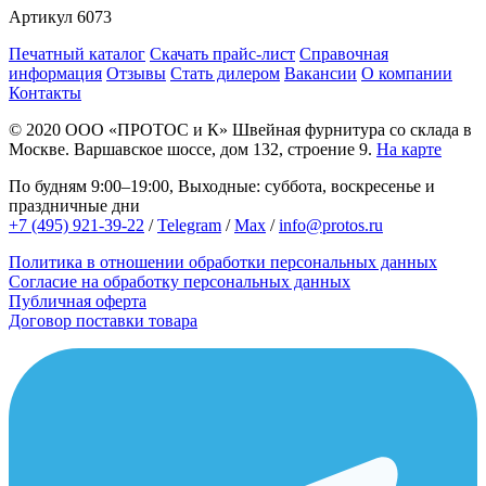
Артикул
6073
Печатный каталог
Скачать прайс-лист
Справочная
информация
Отзывы
Стать дилером
Вакансии
О компании
Контакты
© 2020
ООО «ПРОТОС и К»
Швейная фурнитура со склада в
Москве.
Варшавское шоссе, дом 132, строение 9.
На карте
По будням 9:00–19:00, Выходные: суббота, воскресенье и
праздничные дни
+7 (495) 921-39-22
/
Telegram
/
Max
/
info@protos.ru
Политика в отношении обработки персональных данных
Согласие на обработку персональных данных
Публичная оферта
Договор поставки товара