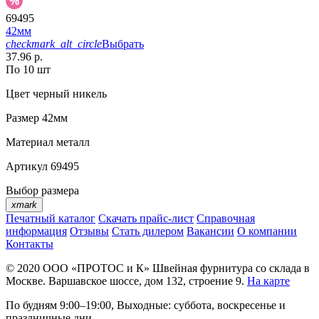
69495
42мм
checkmark_alt_circle
Выбрать
37.96 р.
По 10 шт
Цвет
черный никель
Размер
42мм
Материал
металл
Артикул
69495
Выбор размера
xmark
Печатный каталог
Скачать прайс-лист
Справочная
информация
Отзывы
Стать дилером
Вакансии
О компании
Контакты
© 2020
ООО «ПРОТОС и К»
Швейная фурнитура со склада в
Москве.
Варшавское шоссе, дом 132, строение 9.
На карте
По будням 9:00–19:00, Выходные: суббота, воскресенье и
праздничные дни