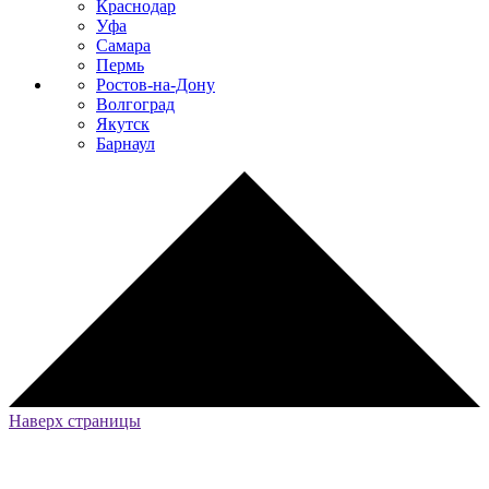
Краснодар
Уфа
Самара
Пермь
Ростов-на-Дону
Волгоград
Якутск
Барнаул
Наверх страницы