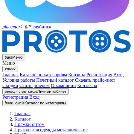
placemark_fill
Челябинск
bars
Меню
Меню
xmark
Главная
Каталог по категориям
Корзина
Регистрация
Вход
Условия работы
Печатный каталог
Скачать прайс-лист
Скидки
Стать дилером
О компании
Контакты
person_crop_circle
Личный кабинет
Регистрация
Вход
book_circle
Каталог
по категориям
Главная
Каталог
Пряжки оптом
Пряжки для одежды металлические