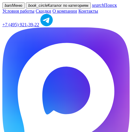
search
Поиск
bars
Меню
book_circle
Каталог
по категориям
Условия работы
Скидки
О компании
Контакты
+7 (495) 921-39-22