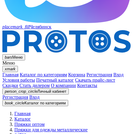
placemark_fill
Челябинск
bars
Меню
Меню
xmark
Главная
Каталог по категориям
Корзина
Регистрация
Вход
Условия работы
Печатный каталог
Скачать прайс-лист
Скидки
Стать дилером
О компании
Контакты
person_crop_circle
Личный кабинет
Регистрация
Вход
book_circle
Каталог
по категориям
Главная
Каталог
Пряжки оптом
Пряжки для одежды металлические