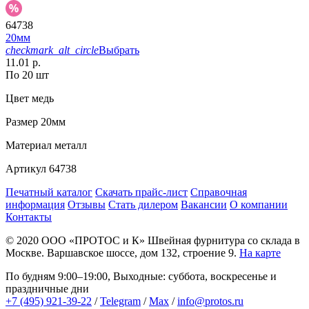
64738
20мм
checkmark_alt_circle
Выбрать
11.01 р.
По 20 шт
Цвет
медь
Размер
20мм
Материал
металл
Артикул
64738
Печатный каталог
Скачать прайс-лист
Справочная
информация
Отзывы
Стать дилером
Вакансии
О компании
Контакты
© 2020
ООО «ПРОТОС и К»
Швейная фурнитура со склада в
Москве.
Варшавское шоссе, дом 132, строение 9.
На карте
По будням 9:00–19:00, Выходные: суббота, воскресенье и
праздничные дни
+7 (495) 921-39-22
/
Telegram
/
Max
/
info@protos.ru