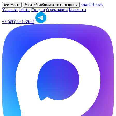
search
Поиск
bars
Меню
book_circle
Каталог
по категориям
Условия работы
Скидки
О компании
Контакты
+7 (495) 921-39-22