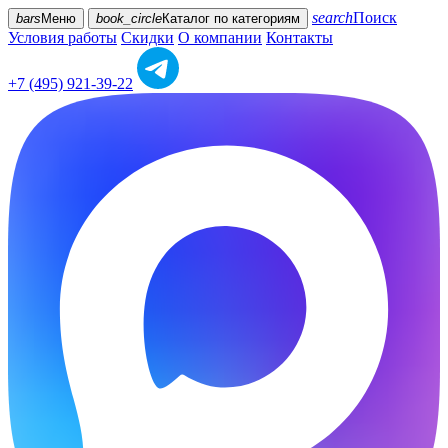
search
Поиск
bars
Меню
book_circle
Каталог
по категориям
Условия работы
Скидки
О компании
Контакты
+7 (495) 921-39-22