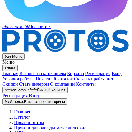
placemark_fill
Челябинск
bars
Меню
Меню
xmark
Главная
Каталог по категориям
Корзина
Регистрация
Вход
Условия работы
Печатный каталог
Скачать прайс-лист
Скидки
Стать дилером
О компании
Контакты
person_crop_circle
Личный кабинет
Регистрация
Вход
book_circle
Каталог
по категориям
Главная
Каталог
Пряжки оптом
Пряжки для одежды металлические