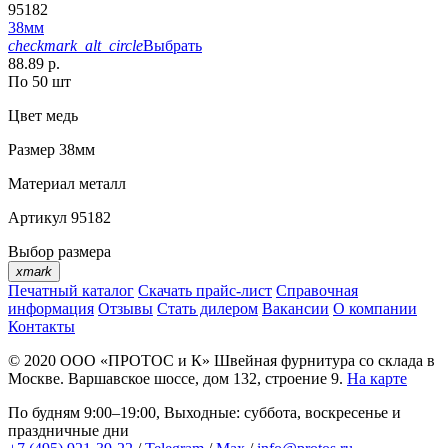
95182
38мм
checkmark_alt_circle
Выбрать
88.89 р.
По 50 шт
Цвет
медь
Размер
38мм
Материал
металл
Артикул
95182
Выбор размера
xmark
Печатный каталог
Скачать прайс-лист
Справочная
информация
Отзывы
Стать дилером
Вакансии
О компании
Контакты
© 2020
ООО «ПРОТОС и К»
Швейная фурнитура со склада в
Москве.
Варшавское шоссе, дом 132, строение 9.
На карте
По будням 9:00–19:00, Выходные: суббота, воскресенье и
праздничные дни