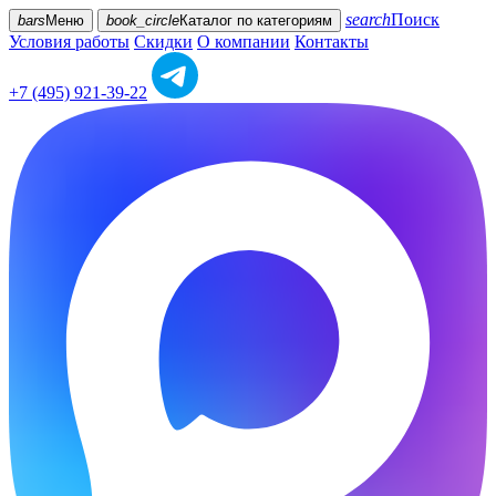
search
Поиск
bars
Меню
book_circle
Каталог
по категориям
Условия работы
Скидки
О компании
Контакты
+7 (495) 921-39-22