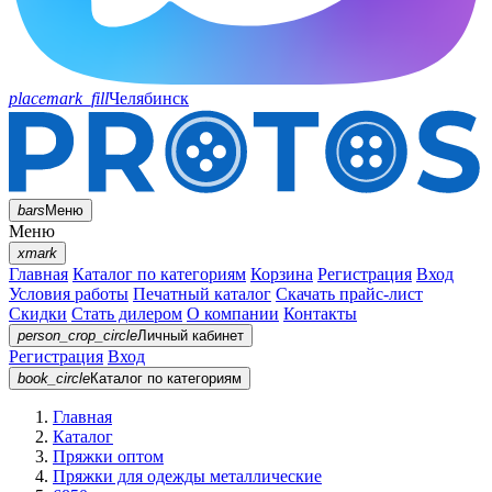
placemark_fill
Челябинск
bars
Меню
Меню
xmark
Главная
Каталог по категориям
Корзина
Регистрация
Вход
Условия работы
Печатный каталог
Скачать прайс-лист
Скидки
Стать дилером
О компании
Контакты
person_crop_circle
Личный кабинет
Регистрация
Вход
book_circle
Каталог
по категориям
Главная
Каталог
Пряжки оптом
Пряжки для одежды металлические