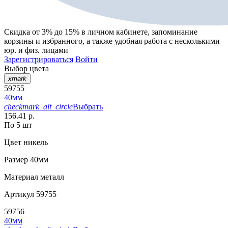
Скидка от 3% до 15%
в личном кабинете, запоминание
корзины
и
избранного
, а также удобная работа с несколькими
юр. и физ. лицами
Зарегистрироваться
Войти
Выбор цвета
xmark
59755
40мм
checkmark_alt_circle
Выбрать
156.41 р.
По 5 шт
Цвет
никель
Размер
40мм
Материал
металл
Артикул
59755
59756
40мм