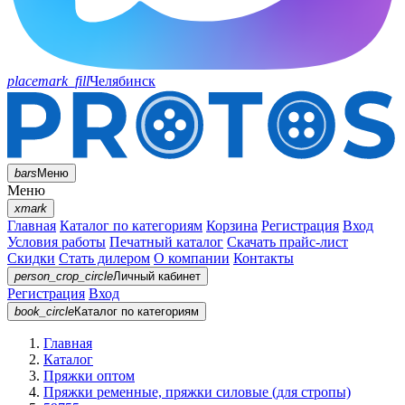
placemark_fill
Челябинск
bars
Меню
Меню
xmark
Главная
Каталог по категориям
Корзина
Регистрация
Вход
Условия работы
Печатный каталог
Скачать прайс-лист
Скидки
Стать дилером
О компании
Контакты
person_crop_circle
Личный кабинет
Регистрация
Вход
book_circle
Каталог
по категориям
Главная
Каталог
Пряжки оптом
Пряжки ременные, пряжки силовые (для стропы)