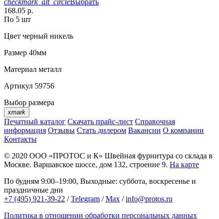
checkmark_alt_circle
Выбрать
168.05 р.
По 5 шт
Цвет
черный никель
Размер
40мм
Материал
металл
Артикул
59756
Выбор размера
xmark
Печатный каталог
Скачать прайс-лист
Справочная
информация
Отзывы
Стать дилером
Вакансии
О компании
Контакты
© 2020
ООО «ПРОТОС и К»
Швейная фурнитура со склада в
Москве.
Варшавское шоссе, дом 132, строение 9.
На карте
По будням 9:00–19:00, Выходные: суббота, воскресенье и
праздничные дни
+7 (495) 921-39-22
/
Telegram
/
Max
/
info@protos.ru
Политика в отношении обработки персональных данных