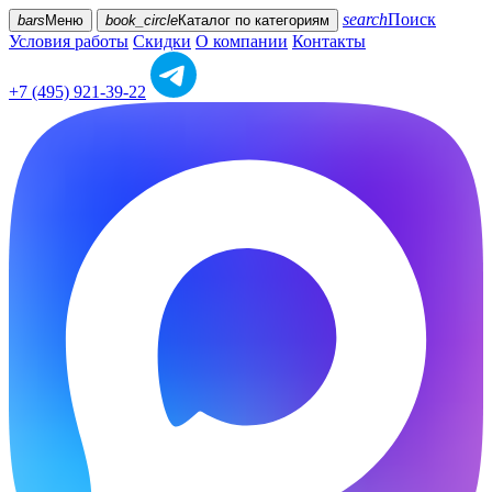
search
Поиск
bars
Меню
book_circle
Каталог
по категориям
Условия работы
Скидки
О компании
Контакты
+7 (495) 921-39-22