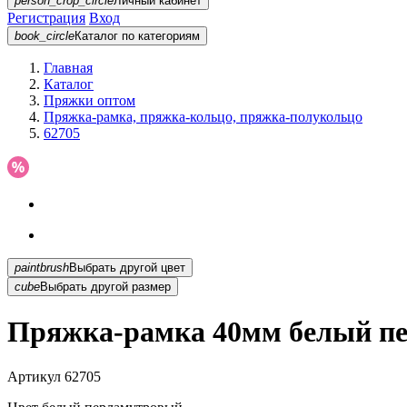
person_crop_circle
Личный кабинет
Регистрация
Вход
book_circle
Каталог
по категориям
Главная
Каталог
Пряжки оптом
Пряжка-рамка, пряжка-кольцо, пряжка-полукольцо
62705
paintbrush
Выбрать другой цвет
cube
Выбрать другой размер
Пряжка-рамка 40мм белый пе
Артикул
62705