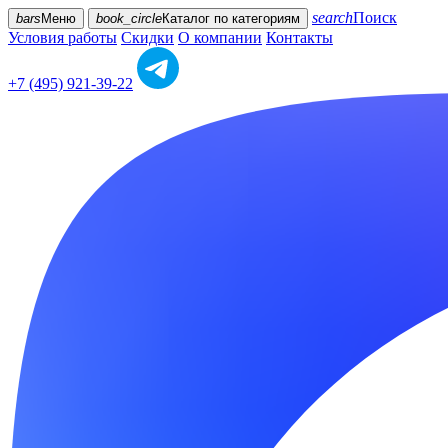
search
Поиск
bars
Меню
book_circle
Каталог
по категориям
Условия работы
Скидки
О компании
Контакты
+7 (495) 921-39-22