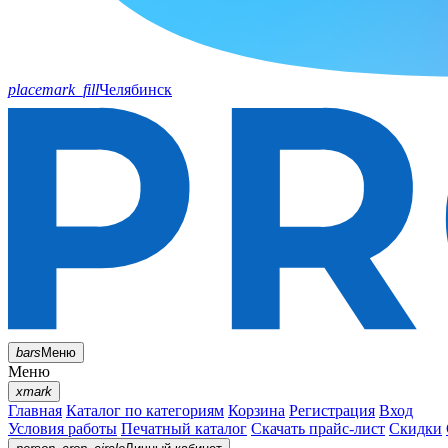
placemark_fill
Челябинск
bars
Меню
Меню
xmark
Главная
Каталог по категориям
Корзина
Регистрация
Вход
Условия работы
Печатный каталог
Скачать прайс-лист
Скидки