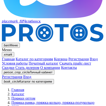
placemark_fill
Челябинск
bars
Меню
Меню
xmark
Главная
Каталог по категориям
Корзина
Регистрация
Вход
Условия работы
Печатный каталог
Скачать прайс-лист
Скидки
Стать дилером
О компании
Контакты
person_crop_circle
Личный кабинет
Регистрация
Вход
book_circle
Каталог
по категориям
Главная
Каталог
Пряжки оптом
Пряжка-рамка, пряжка-кольцо, пряжка-полукольцо