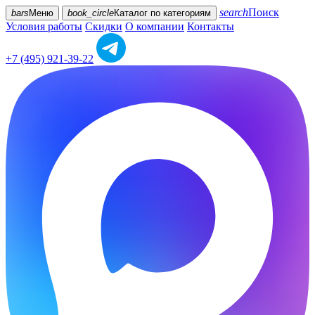
search
Поиск
bars
Меню
book_circle
Каталог
по категориям
Условия работы
Скидки
О компании
Контакты
+7 (495) 921-39-22