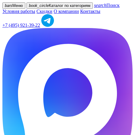
search
Поиск
bars
Меню
book_circle
Каталог
по категориям
Условия работы
Скидки
О компании
Контакты
+7 (495) 921-39-22