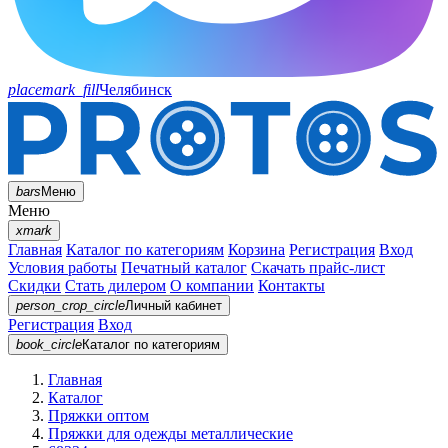
placemark_fill
Челябинск
bars
Меню
Меню
xmark
Главная
Каталог по категориям
Корзина
Регистрация
Вход
Условия работы
Печатный каталог
Скачать прайс-лист
Скидки
Стать дилером
О компании
Контакты
person_crop_circle
Личный кабинет
Регистрация
Вход
book_circle
Каталог
по категориям
Главная
Каталог
Пряжки оптом
Пряжки для одежды металлические