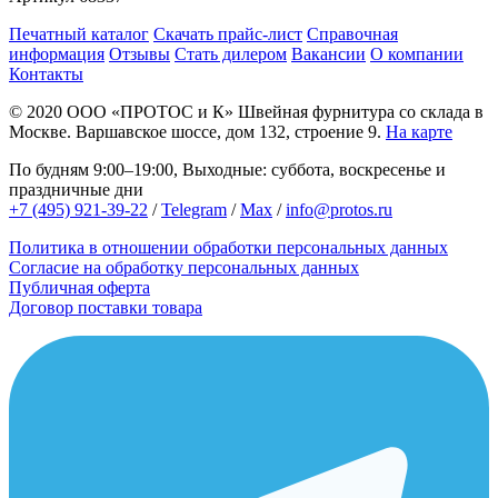
Печатный каталог
Скачать прайс-лист
Справочная
информация
Отзывы
Стать дилером
Вакансии
О компании
Контакты
© 2020
ООО «ПРОТОС и К»
Швейная фурнитура со склада в
Москве.
Варшавское шоссе, дом 132, строение 9.
На карте
По будням 9:00–19:00, Выходные: суббота, воскресенье и
праздничные дни
+7 (495) 921-39-22
/
Telegram
/
Max
/
info@protos.ru
Политика в отношении обработки персональных данных
Согласие на обработку персональных данных
Публичная оферта
Договор поставки товара