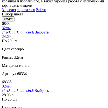
корзины
и
избранного
, а также удобная работа с несколькими
юр. и физ. лицами
Зарегистрироваться
Войти
Выбор цвета
xmark
68334
32мм
checkmark_alt_circle
Выбрать
24.69 р.
По 20 шт
Цвет
серебро
Размер
32мм
Материал
металл
Артикул
68334
68335
32мм
checkmark_alt_circle
Выбрать
28.08 р.
По 20 шт
Цвет
латунь