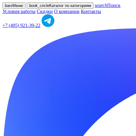
search
Поиск
bars
Меню
book_circle
Каталог
по категориям
Условия работы
Скидки
О компании
Контакты
+7 (495) 921-39-22