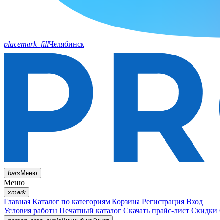
placemark_fill
Челябинск
bars
Меню
Меню
xmark
Главная
Каталог по категориям
Корзина
Регистрация
Вход
Условия работы
Печатный каталог
Скачать прайс-лист
Скидки