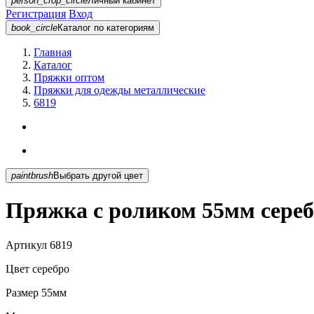
person_crop_circle
Личный кабинет
Регистрация
Вход
book_circle
Каталог
по категориям
Главная
Каталог
Пряжки оптом
Пряжки для одежды металлические
6819
paintbrush
Выбрать другой цвет
Пряжка с роликом 55мм сереб
Артикул
6819
Цвет
серебро
Размер
55мм