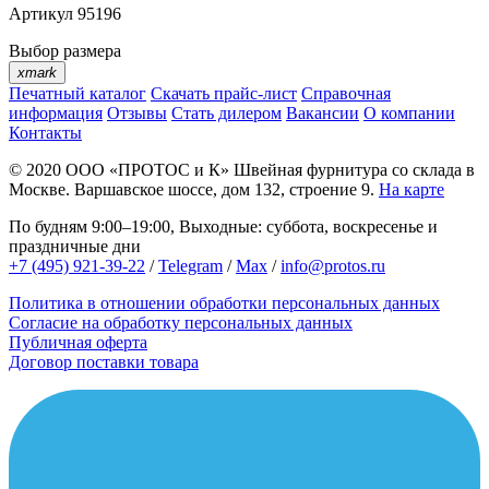
Артикул
95196
Выбор размера
xmark
Печатный каталог
Скачать прайс-лист
Справочная
информация
Отзывы
Стать дилером
Вакансии
О компании
Контакты
© 2020
ООО «ПРОТОС и К»
Швейная фурнитура со склада в
Москве.
Варшавское шоссе, дом 132, строение 9.
На карте
По будням 9:00–19:00, Выходные: суббота, воскресенье и
праздничные дни
+7 (495) 921-39-22
/
Telegram
/
Max
/
info@protos.ru
Политика в отношении обработки персональных данных
Согласие на обработку персональных данных
Публичная оферта
Договор поставки товара