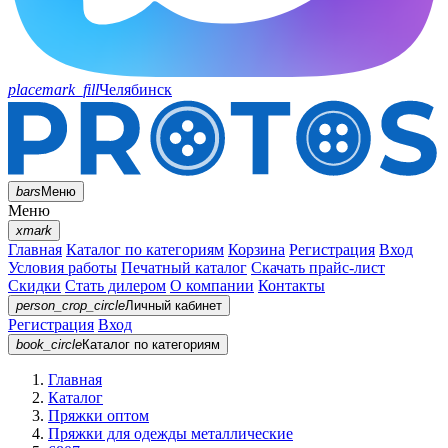
placemark_fill
Челябинск
bars
Меню
Меню
xmark
Главная
Каталог по категориям
Корзина
Регистрация
Вход
Условия работы
Печатный каталог
Скачать прайс-лист
Скидки
Стать дилером
О компании
Контакты
person_crop_circle
Личный кабинет
Регистрация
Вход
book_circle
Каталог
по категориям
Главная
Каталог
Пряжки оптом
Пряжки для одежды металлические