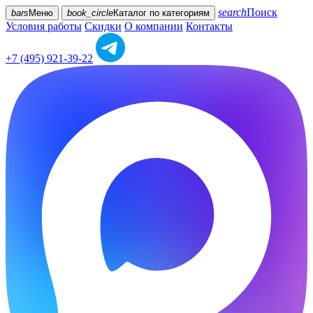
search
Поиск
bars
Меню
book_circle
Каталог
по категориям
Условия работы
Скидки
О компании
Контакты
+7 (495) 921-39-22