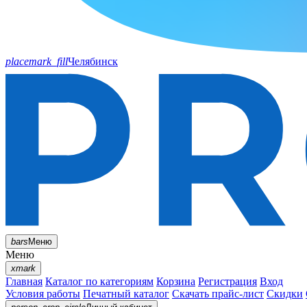
placemark_fill
Челябинск
bars
Меню
Меню
xmark
Главная
Каталог по категориям
Корзина
Регистрация
Вход
Условия работы
Печатный каталог
Скачать прайс-лист
Скидки