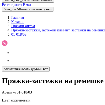
person_crop_circle
Личный кабинет
Регистрация
Вход
book_circle
Каталог
по категориям
Главная
Каталог
Пряжки оптом
Пряжки-застежки, застежки клевант, застежки на ремешк
01-018/03
paintbrush
Выбрать другой цвет
Пряжка-застежка на ремешке 
Артикул
01-018/03
Цвет
коричневый