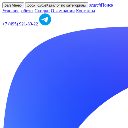
search
Поиск
bars
Меню
book_circle
Каталог
по категориям
Условия работы
Скидки
О компании
Контакты
+7 (495) 921-39-22