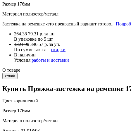
Размер
176мм
Материал
полиэстер/металл
Застежка на ремешке -это прекрасный вариант готово...
Подроб
264.38
79.31
р.
за шт
В упаковке по
5 шт
1321.90
396.57 р. за уп.
По сумме заказа –
скидки
В наличии
Условия
работы и доставки
О товаре
xmark
Купить Пряжка-застежка на ремешке 17
Цвет
коричневый
Размер
176мм
Материал
полиэстер/металл
Артикул
01-018/03