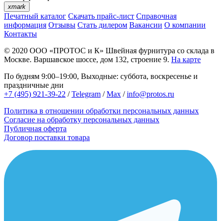
xmark
Печатный каталог
Скачать прайс-лист
Справочная
информация
Отзывы
Стать дилером
Вакансии
О компании
Контакты
© 2020
ООО «ПРОТОС и К»
Швейная фурнитура со склада в
Москве.
Варшавское шоссе, дом 132, строение 9.
На карте
По будням 9:00–19:00, Выходные: суббота, воскресенье и
праздничные дни
+7 (495) 921-39-22
/
Telegram
/
Max
/
info@protos.ru
Политика в отношении обработки персональных данных
Согласие на обработку персональных данных
Публичная оферта
Договор поставки товара