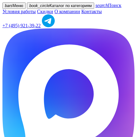
search
Поиск
bars
Меню
book_circle
Каталог
по категориям
Условия работы
Скидки
О компании
Контакты
+7 (495) 921-39-22