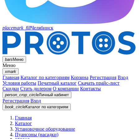
placemark_fill
Челябинск
bars
Меню
Меню
xmark
Главная
Каталог по категориям
Корзина
Регистрация
Вход
Условия работы
Печатный каталог
Скачать прайс-лист
Скидки
Стать дилером
О компании
Контакты
person_crop_circle
Личный кабинет
Регистрация
Вход
book_circle
Каталог
по категориям
Главная
Каталог
Установочное оборудование
Пуансоны (насадки)