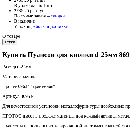
2786.25
р.
за шт
В упаковке по
1 шт
2786.25 р. за уп.
По сумме заказа –
скидки
В наличии
Условия
работы и доставки
О товаре
xmark
Купить Пуансон для кнопки d-25мм 869
Размер
d-25мм
Материал
металл
Прочее
69634 "граненная"
Артикул
869634
Для качественной установки металлофурнитуры необходимо при
ПРОТОС имеет в продаже матрицы под каждый артикул метал
Пуансоны выполнены из легированной инструментальной стали 