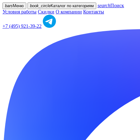
search
Поиск
bars
Меню
book_circle
Каталог
по категориям
Условия работы
Скидки
О компании
Контакты
+7 (495) 921-39-22