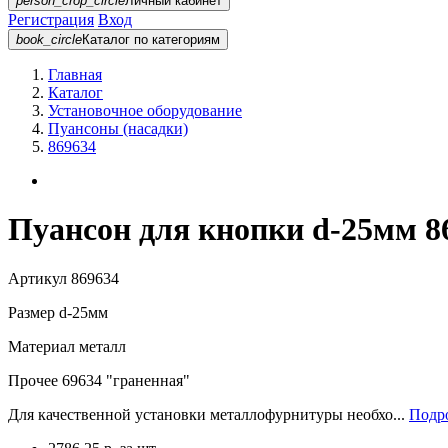
person_crop_circle
Личный кабинет
Регистрация
Вход
book_circle
Каталог
по категориям
Главная
Каталог
Установочное оборудование
Пуансоны (насадки)
869634
Пуансон для кнопки d-25мм 8
Артикул
869634
Размер
d-25мм
Материал
металл
Прочее
69634 "граненная"
Для качественной установки металлофурнитуры необхо...
Подро