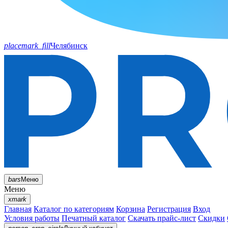
placemark_fill
Челябинск
bars
Меню
Меню
xmark
Главная
Каталог по категориям
Корзина
Регистрация
Вход
Условия работы
Печатный каталог
Скачать прайс-лист
Скидки