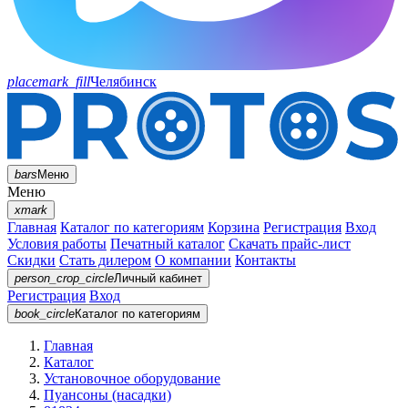
placemark_fill
Челябинск
bars
Меню
Меню
xmark
Главная
Каталог по категориям
Корзина
Регистрация
Вход
Условия работы
Печатный каталог
Скачать прайс-лист
Скидки
Стать дилером
О компании
Контакты
person_crop_circle
Личный кабинет
Регистрация
Вход
book_circle
Каталог
по категориям
Главная
Каталог
Установочное оборудование
Пуансоны (насадки)