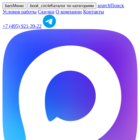
search
Поиск
bars
Меню
book_circle
Каталог
по категориям
Условия работы
Скидки
О компании
Контакты
+7 (495) 921-39-22