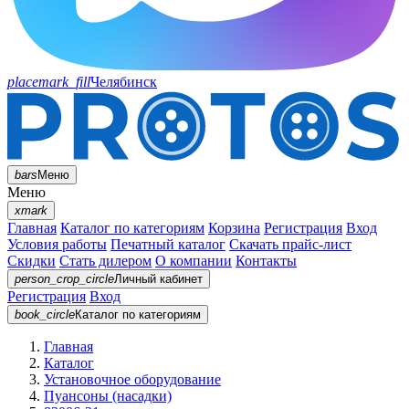
placemark_fill
Челябинск
bars
Меню
Меню
xmark
Главная
Каталог по категориям
Корзина
Регистрация
Вход
Условия работы
Печатный каталог
Скачать прайс-лист
Скидки
Стать дилером
О компании
Контакты
person_crop_circle
Личный кабинет
Регистрация
Вход
book_circle
Каталог
по категориям
Главная
Каталог
Установочное оборудование
Пуансоны (насадки)