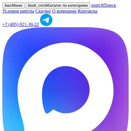
search
Поиск
bars
Меню
book_circle
Каталог
по категориям
Условия работы
Скидки
О компании
Контакты
+7 (495) 921-39-22