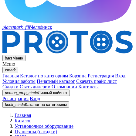
placemark_fill
Челябинск
bars
Меню
Меню
xmark
Главная
Каталог по категориям
Корзина
Регистрация
Вход
Условия работы
Печатный каталог
Скачать прайс-лист
Скидки
Стать дилером
О компании
Контакты
person_crop_circle
Личный кабинет
Регистрация
Вход
book_circle
Каталог
по категориям
Главная
Каталог
Установочное оборудование
Пуансоны (насадки)