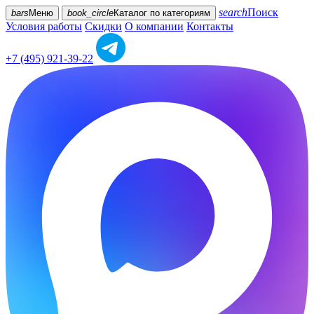
search
Поиск
bars
Меню
book_circle
Каталог
по категориям
Условия работы
Скидки
О компании
Контакты
+7 (495) 921-39-22