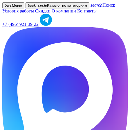
search
Поиск
bars
Меню
book_circle
Каталог
по категориям
Условия работы
Скидки
О компании
Контакты
+7 (495) 921-39-22