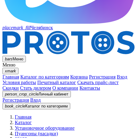
placemark_fill
Челябинск
bars
Меню
Меню
xmark
Главная
Каталог по категориям
Корзина
Регистрация
Вход
Условия работы
Печатный каталог
Скачать прайс-лист
Скидки
Стать дилером
О компании
Контакты
person_crop_circle
Личный кабинет
Регистрация
Вход
book_circle
Каталог
по категориям
Главная
Каталог
Установочное оборудование
Пуансоны (насадки)