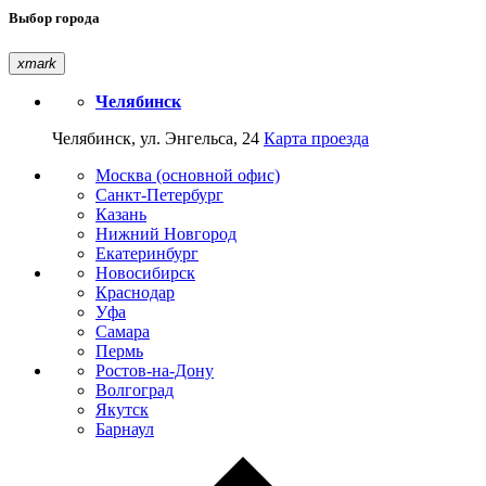
Выбор города
xmark
Челябинск
Челябинск, ул. Энгельса, 24
Карта проезда
Москва (основной офис)
Санкт-Петербург
Казань
Нижний Новгород
Екатеринбург
Новосибирск
Краснодар
Уфа
Самара
Пермь
Ростов-на-Дону
Волгоград
Якутск
Барнаул