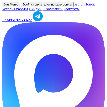
search
Поиск
bars
Меню
book_circle
Каталог
по категориям
Условия работы
Скидки
О компании
Контакты
+7 (495) 921-39-22