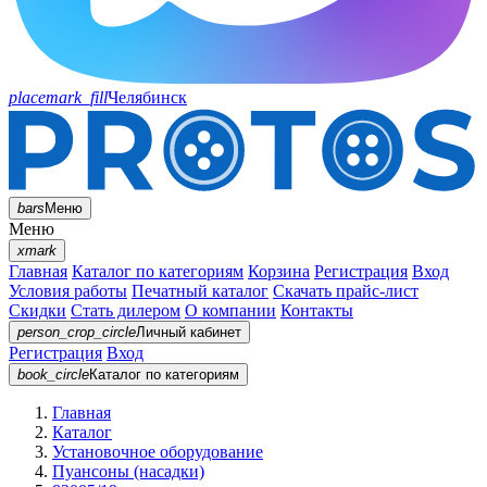
placemark_fill
Челябинск
bars
Меню
Меню
xmark
Главная
Каталог по категориям
Корзина
Регистрация
Вход
Условия работы
Печатный каталог
Скачать прайс-лист
Скидки
Стать дилером
О компании
Контакты
person_crop_circle
Личный кабинет
Регистрация
Вход
book_circle
Каталог
по категориям
Главная
Каталог
Установочное оборудование
Пуансоны (насадки)