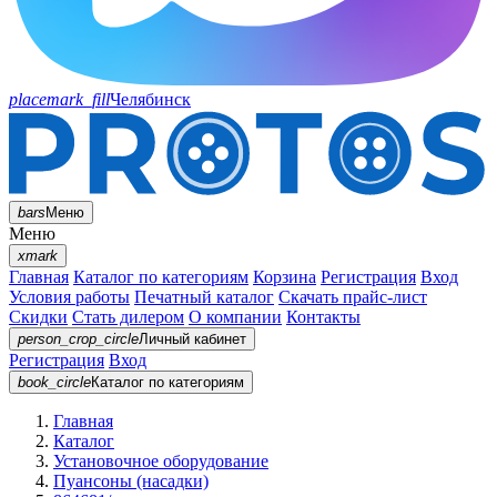
placemark_fill
Челябинск
bars
Меню
Меню
xmark
Главная
Каталог по категориям
Корзина
Регистрация
Вход
Условия работы
Печатный каталог
Скачать прайс-лист
Скидки
Стать дилером
О компании
Контакты
person_crop_circle
Личный кабинет
Регистрация
Вход
book_circle
Каталог
по категориям
Главная
Каталог
Установочное оборудование
Пуансоны (насадки)