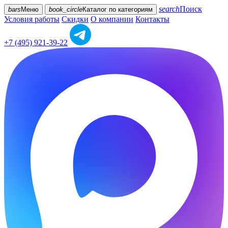
search
Поиск
bars
Меню
book_circle
Каталог
по категориям
Условия работы
Скидки
О компании
Контакты
+7 (495) 921-39-22