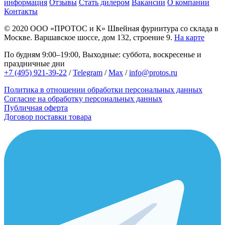
информация
Отзывы
Стать дилером
Вакансии
О компании
Контакты
© 2020
ООО «ПРОТОС и К»
Швейная фурнитура со склада в
Москве.
Варшавское шоссе, дом 132, строение 9.
На карте
По будням 9:00–19:00, Выходные: суббота, воскресенье и
праздничные дни
+7 (495) 921-39-22
/
Telegram
/
Max
/
info@protos.ru
Политика в отношении обработки персональных данных
Согласие на обработку персональных данных
Публичная оферта
Договор поставки товара