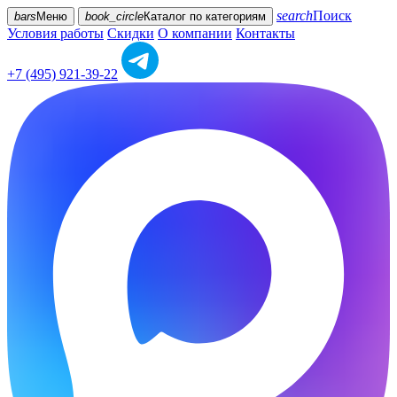
search
Поиск
bars
Меню
book_circle
Каталог
по категориям
Условия работы
Скидки
О компании
Контакты
+7 (495) 921-39-22