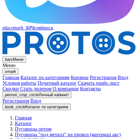
placemark_fill
Челябинск
bars
Меню
Меню
xmark
Главная
Каталог по категориям
Корзина
Регистрация
Вход
Условия работы
Печатный каталог
Скачать прайс-лист
Скидки
Стать дилером
О компании
Контакты
person_crop_circle
Личный кабинет
Регистрация
Вход
book_circle
Каталог
по категориям
Главная
Каталог
Пуговицы оптом
Пуговицы "под металл" на прокол (материал авс)