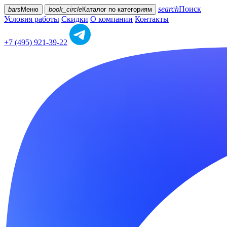
search
Поиск
bars
Меню
book_circle
Каталог
по категориям
Условия работы
Скидки
О компании
Контакты
+7 (495) 921-39-22