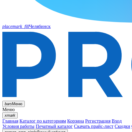
placemark_fill
Челябинск
bars
Меню
Меню
xmark
Главная
Каталог по категориям
Корзина
Регистрация
Вход
Условия работы
Печатный каталог
Скачать прайс-лист
Скидки