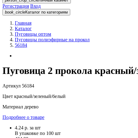
person_crop_circle
Личный кабинет
Регистрация
Вход
book_circle
Каталог
по категориям
Главная
Каталог
Пуговицы оптом
Пуговицы полиэфирные на прокол
56184
Пуговица 2 прокола красный/
Артикул
56184
Цвет
красный/зеленый/белый
Материал
дерево
Подробнее о товаре
4.24
р.
за шт
В упаковке по
100 шт