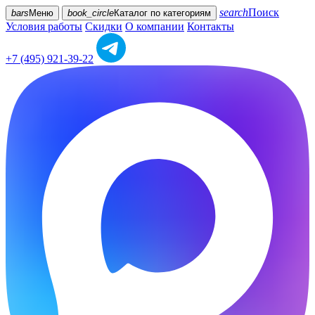
search
Поиск
bars
Меню
book_circle
Каталог
по категориям
Условия работы
Скидки
О компании
Контакты
+7 (495) 921-39-22