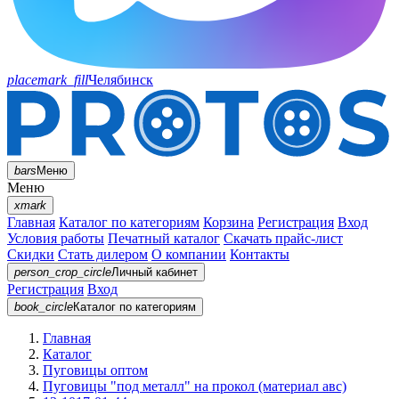
placemark_fill
Челябинск
bars
Меню
Меню
xmark
Главная
Каталог по категориям
Корзина
Регистрация
Вход
Условия работы
Печатный каталог
Скачать прайс-лист
Скидки
Стать дилером
О компании
Контакты
person_crop_circle
Личный кабинет
Регистрация
Вход
book_circle
Каталог
по категориям
Главная
Каталог
Пуговицы оптом
Пуговицы "под металл" на прокол (материал авс)