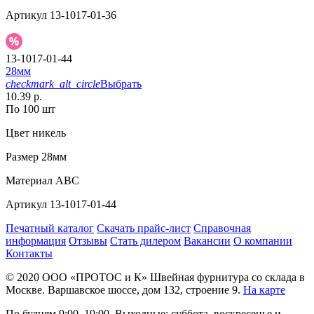
Артикул
13-1017-01-36
13-1017-01-44
28мм
checkmark_alt_circle
Выбрать
10.39 р.
По 100 шт
Цвет
никель
Размер
28мм
Материал
АВС
Артикул
13-1017-01-44
Печатный каталог
Скачать прайс-лист
Справочная
информация
Отзывы
Стать дилером
Вакансии
О компании
Контакты
© 2020
ООО «ПРОТОС и К»
Швейная фурнитура со склада в
Москве.
Варшавское шоссе, дом 132, строение 9.
На карте
По будням 9:00–19:00, Выходные: суббота, воскресенье и