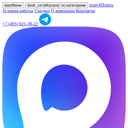
search
Поиск
bars
Меню
book_circle
Каталог
по категориям
Условия работы
Скидки
О компании
Контакты
+7 (495) 921-39-22