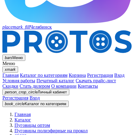
placemark_fill
Челябинск
bars
Меню
Меню
xmark
Главная
Каталог по категориям
Корзина
Регистрация
Вход
Условия работы
Печатный каталог
Скачать прайс-лист
Скидки
Стать дилером
О компании
Контакты
person_crop_circle
Личный кабинет
Регистрация
Вход
book_circle
Каталог
по категориям
Главная
Каталог
Пуговицы оптом
Пуговицы полиэфирные на прокол