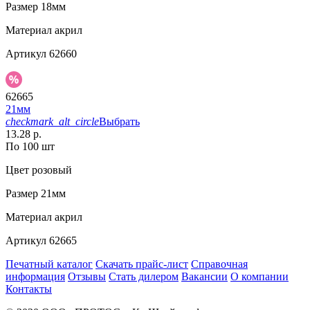
Размер
18мм
Материал
акрил
Артикул
62660
62665
21мм
checkmark_alt_circle
Выбрать
13.28 р.
По 100 шт
Цвет
розовый
Размер
21мм
Материал
акрил
Артикул
62665
Печатный каталог
Скачать прайс-лист
Справочная
информация
Отзывы
Стать дилером
Вакансии
О компании
Контакты