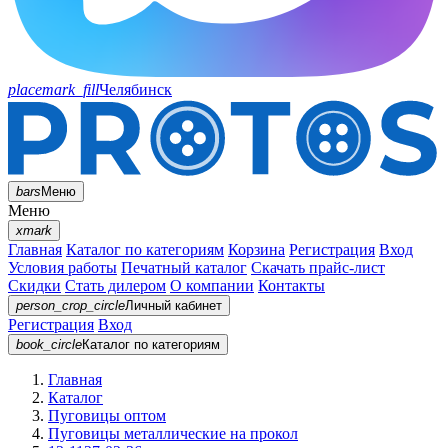
placemark_fill
Челябинск
bars
Меню
Меню
xmark
Главная
Каталог по категориям
Корзина
Регистрация
Вход
Условия работы
Печатный каталог
Скачать прайс-лист
Скидки
Стать дилером
О компании
Контакты
person_crop_circle
Личный кабинет
Регистрация
Вход
book_circle
Каталог
по категориям
Главная
Каталог
Пуговицы оптом
Пуговицы металлические на прокол