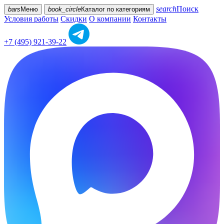
search
Поиск
bars
Меню
book_circle
Каталог
по категориям
Условия работы
Скидки
О компании
Контакты
+7 (495) 921-39-22