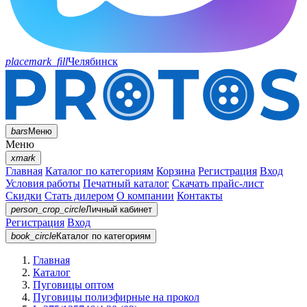
placemark_fill
Челябинск
bars
Меню
Меню
xmark
Главная
Каталог по категориям
Корзина
Регистрация
Вход
Условия работы
Печатный каталог
Скачать прайс-лист
Скидки
Стать дилером
О компании
Контакты
person_crop_circle
Личный кабинет
Регистрация
Вход
book_circle
Каталог
по категориям
Главная
Каталог
Пуговицы оптом
Пуговицы полиэфирные на прокол