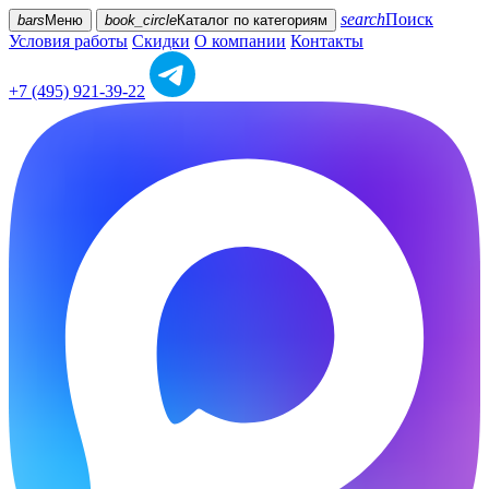
search
Поиск
bars
Меню
book_circle
Каталог
по категориям
Условия работы
Скидки
О компании
Контакты
+7 (495) 921-39-22