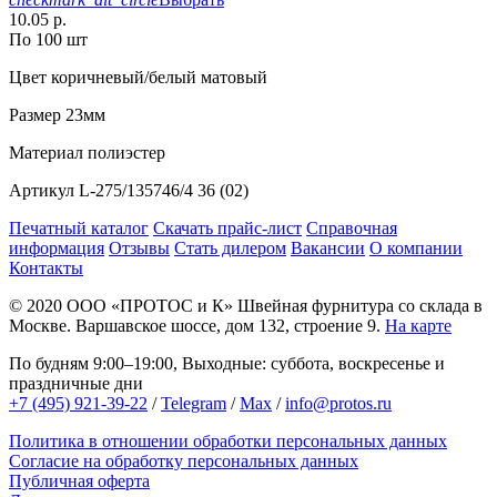
10.05 р.
По 100 шт
Цвет
коричневый/белый матовый
Размер
23мм
Материал
полиэстер
Артикул
L-275/135746/4 36 (02)
Печатный каталог
Скачать прайс-лист
Справочная
информация
Отзывы
Стать дилером
Вакансии
О компании
Контакты
© 2020
ООО «ПРОТОС и К»
Швейная фурнитура со склада в
Москве.
Варшавское шоссе, дом 132, строение 9.
На карте
По будням 9:00–19:00, Выходные: суббота, воскресенье и
праздничные дни
+7 (495) 921-39-22
/
Telegram
/
Max
/
info@protos.ru
Политика в отношении обработки персональных данных
Согласие на обработку персональных данных
Публичная оферта