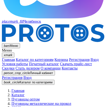
placemark_fill
Челябинск
bars
Меню
Меню
xmark
Главная
Каталог по категориям
Корзина
Регистрация
Вход
Условия работы
Печатный каталог
Скачать прайс-лист
Скидки
Стать дилером
О компании
Контакты
person_crop_circle
Личный кабинет
Регистрация
Вход
book_circle
Каталог
по категориям
Главная
Каталог
Пуговицы оптом
Пуговицы металлические на прокол