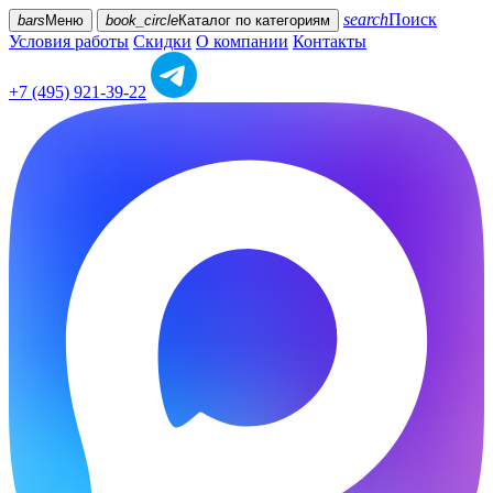
search
Поиск
bars
Меню
book_circle
Каталог
по категориям
Условия работы
Скидки
О компании
Контакты
+7 (495) 921-39-22