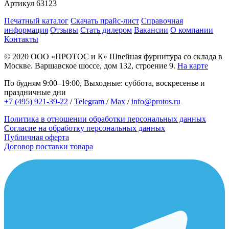
Артикул
63123
Печатный каталог
Скачать прайс-лист
Справочная
информация
Отзывы
Стать дилером
Вакансии
О компании
Контакты
© 2020
ООО «ПРОТОС и К»
Швейная фурнитура со склада в
Москве.
Варшавское шоссе, дом 132, строение 9.
На карте
По будням 9:00–19:00, Выходные: суббота, воскресенье и
праздничные дни
+7 (495) 921-39-22
/
Telegram
/
Max
/
info@protos.ru
Политика в отношении обработки персональных данных
Согласие на обработку персональных данных
Публичная оферта
Договор поставки товара