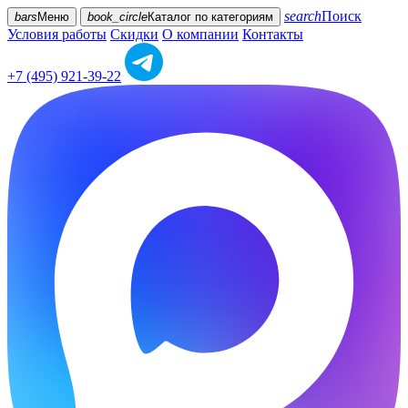
search
Поиск
bars
Меню
book_circle
Каталог
по категориям
Условия работы
Скидки
О компании
Контакты
+7 (495) 921-39-22