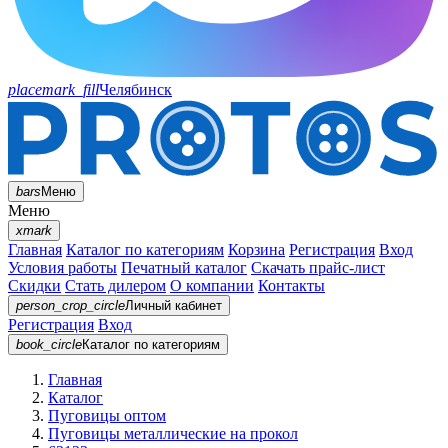
placemark_fill
Челябинск
bars
Меню
Меню
xmark
Главная
Каталог по категориям
Корзина
Регистрация
Вход
Условия работы
Печатный каталог
Скачать прайс-лист
Скидки
Стать дилером
О компании
Контакты
person_crop_circle
Личный кабинет
Регистрация
Вход
book_circle
Каталог
по категориям
Главная
Каталог
Пуговицы оптом
Пуговицы металлические на прокол