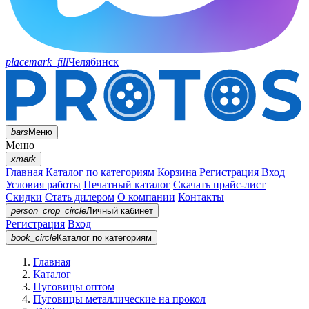
placemark_fill
Челябинск
bars
Меню
Меню
xmark
Главная
Каталог по категориям
Корзина
Регистрация
Вход
Условия работы
Печатный каталог
Скачать прайс-лист
Скидки
Стать дилером
О компании
Контакты
person_crop_circle
Личный кабинет
Регистрация
Вход
book_circle
Каталог
по категориям
Главная
Каталог
Пуговицы оптом
Пуговицы металлические на прокол