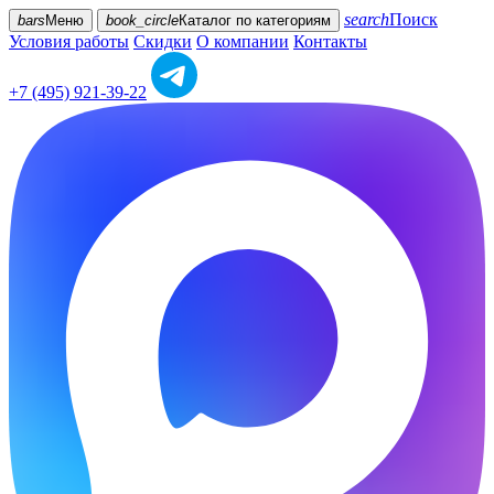
search
Поиск
bars
Меню
book_circle
Каталог
по категориям
Условия работы
Скидки
О компании
Контакты
+7 (495) 921-39-22