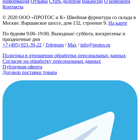
информация
Отзывы
Стать дилером
Вакансии
О компании
Контакты
© 2020
ООО «ПРОТОС и К»
Швейная фурнитура со склада в
Москве.
Варшавское шоссе, дом 132, строение 9.
На карте
По будням 9:00–19:00, Выходные: суббота, воскресенье и
праздничные дни
+7 (495) 921-39-22
/
Telegram
/
Max
/
info@protos.ru
Политика в отношении обработки персональных данных
Согласие на обработку персональных данных
Публичная оферта
Договор поставки товара