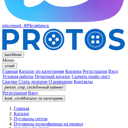
placemark_fill
Челябинск
bars
Меню
Меню
xmark
Главная
Каталог по категориям
Корзина
Регистрация
Вход
Условия работы
Печатный каталог
Скачать прайс-лист
Скидки
Стать дилером
О компании
Контакты
person_crop_circle
Личный кабинет
Регистрация
Вход
book_circle
Каталог
по категориям
Главная
Каталог
Пуговицы оптом
Пуговицы полиэфирные на прокол