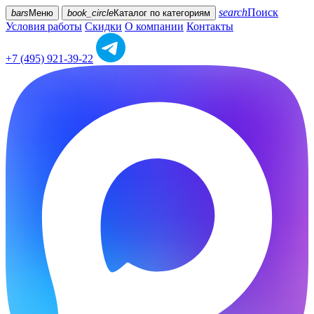
search
Поиск
bars
Меню
book_circle
Каталог
по категориям
Условия работы
Скидки
О компании
Контакты
+7 (495) 921-39-22