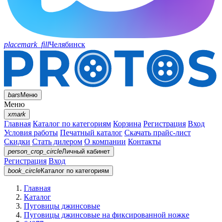
placemark_fill
Челябинск
bars
Меню
Меню
xmark
Главная
Каталог по категориям
Корзина
Регистрация
Вход
Условия работы
Печатный каталог
Скачать прайс-лист
Скидки
Стать дилером
О компании
Контакты
person_crop_circle
Личный кабинет
Регистрация
Вход
book_circle
Каталог
по категориям
Главная
Каталог
Пуговицы джинсовые
Пуговицы джинсовые на фиксированной ножке