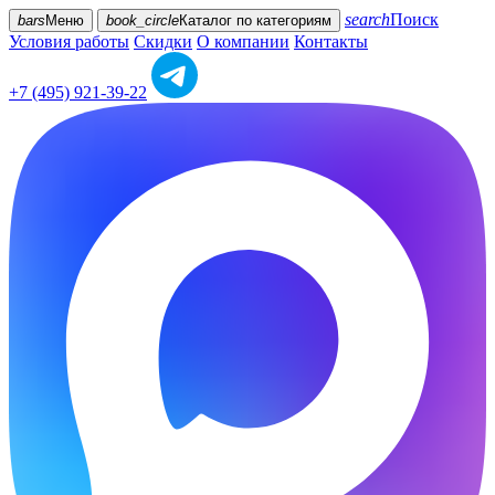
search
Поиск
bars
Меню
book_circle
Каталог
по категориям
Условия работы
Скидки
О компании
Контакты
+7 (495) 921-39-22