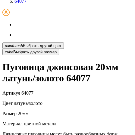
64077
paintbrush
Выбрать другой цвет
cube
Выбрать другой размер
Пуговица джинсовая 20мм
латунь/золото 64077
Артикул
64077
Цвет
латунь/золото
Размер
20мм
Материал
цветной металл
Джинсовые пуговицы могут быть разнообразных форм,...