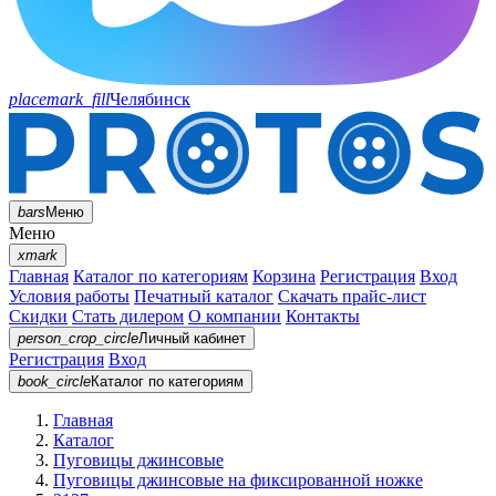
placemark_fill
Челябинск
bars
Меню
Меню
xmark
Главная
Каталог по категориям
Корзина
Регистрация
Вход
Условия работы
Печатный каталог
Скачать прайс-лист
Скидки
Стать дилером
О компании
Контакты
person_crop_circle
Личный кабинет
Регистрация
Вход
book_circle
Каталог
по категориям
Главная
Каталог
Пуговицы джинсовые
Пуговицы джинсовые на фиксированной ножке