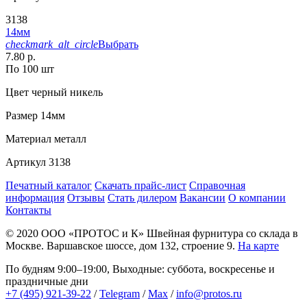
3138
14мм
checkmark_alt_circle
Выбрать
7.80 р.
По 100 шт
Цвет
черный никель
Размер
14мм
Материал
металл
Артикул
3138
Печатный каталог
Скачать прайс-лист
Справочная
информация
Отзывы
Стать дилером
Вакансии
О компании
Контакты
© 2020
ООО «ПРОТОС и К»
Швейная фурнитура со склада в
Москве.
Варшавское шоссе, дом 132, строение 9.
На карте
По будням 9:00–19:00, Выходные: суббота, воскресенье и
праздничные дни
+7 (495) 921-39-22
/
Telegram
/
Max
/
info@protos.ru