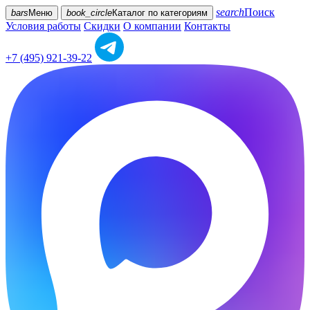
search
Поиск
bars
Меню
book_circle
Каталог
по категориям
Условия работы
Скидки
О компании
Контакты
+7 (495) 921-39-22