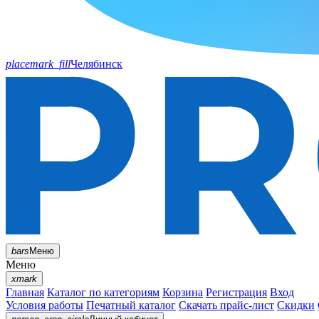
placemark_fill
Челябинск
bars
Меню
Меню
xmark
Главная
Каталог по категориям
Корзина
Регистрация
Вход
Условия работы
Печатный каталог
Скачать прайс-лист
Скидки