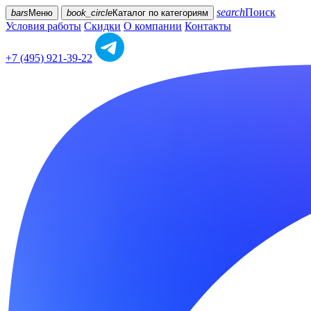
search
Поиск
bars
Меню
book_circle
Каталог
по категориям
Условия работы
Скидки
О компании
Контакты
+7 (495) 921-39-22