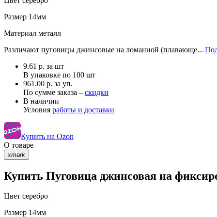
Цвет
серебро
Размер
14мм
Материал
металл
Различают пуговицы джинсовые на ломанной (плавающе...
Под
9.61
р.
за шт
В упаковке по
100 шт
961.00 р. за уп.
По сумме заказа –
скидки
В наличии
Условия
работы и доставки
Купить на Ozon
О товаре
xmark
Купить Пуговица джинсовая на фиксиро
Цвет
серебро
Размер
14мм