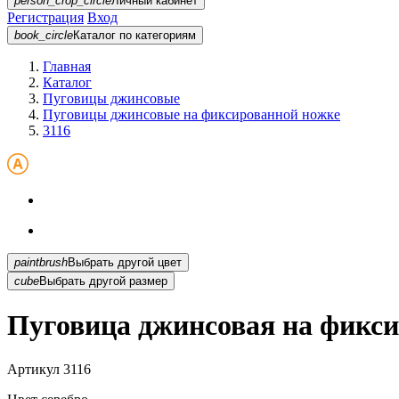
person_crop_circle
Личный кабинет
Регистрация
Вход
book_circle
Каталог
по категориям
Главная
Каталог
Пуговицы джинсовые
Пуговицы джинсовые на фиксированной ножке
3116
paintbrush
Выбрать другой цвет
cube
Выбрать другой размер
Пуговица джинсовая на фикси
Артикул
3116