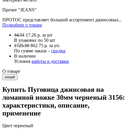
Прочее
"JEANS"
ПРОТОС представляет большой ассортимент джинсовых...
Подробнее о товаре
34.51
17.26
р.
за шт
В упаковке по
50 шт
1725.50
862.75 р. за уп.
По сумме заказа –
скидки
В наличии
Условия
работы и доставки
О товаре
xmark
Купить Пуговица джинсовая на
ломанной ножке 30мм черненый 3156:
характеристики, описание,
применение
Цвет
черненый