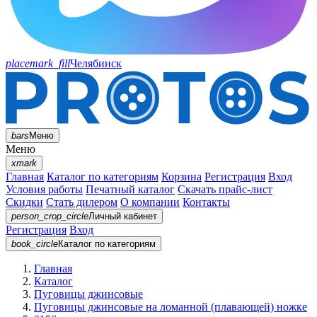
placemark_fill
Челябинск
bars
Меню
Меню
xmark
Главная
Каталог по категориям
Корзина
Регистрация
Вход
Условия работы
Печатный каталог
Скачать прайс-лист
Скидки
Стать дилером
О компании
Контакты
person_crop_circle
Личный кабинет
Регистрация
Вход
book_circle
Каталог
по категориям
Главная
Каталог
Пуговицы джинсовые
Пуговицы джинсовые на ломанной (плавающей) ножке