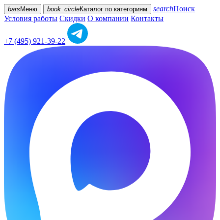
search
Поиск
bars
Меню
book_circle
Каталог
по категориям
Условия работы
Скидки
О компании
Контакты
+7 (495) 921-39-22