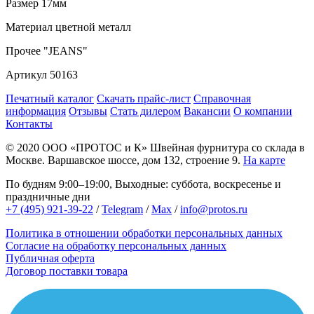
Размер
17мм
Материал
цветной металл
Прочее
"JEANS"
Артикул
50163
Печатный каталог
Скачать прайс-лист
Справочная
информация
Отзывы
Стать дилером
Вакансии
О компании
Контакты
© 2020
ООО «ПРОТОС и К»
Швейная фурнитура со склада в
Москве.
Варшавское шоссе, дом 132, строение 9.
На карте
По будням 9:00–19:00, Выходные: суббота, воскресенье и
праздничные дни
+7 (495) 921-39-22
/
Telegram
/
Max
/
info@protos.ru
Политика в отношении обработки персональных данных
Согласие на обработку персональных данных
Публичная оферта
Договор поставки товара