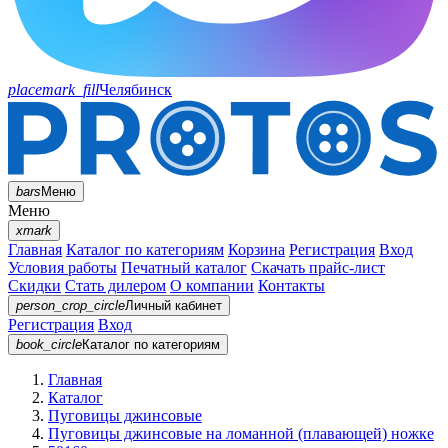
placemark_fill
Челябинск
bars
Меню
Меню
xmark
Главная
Каталог по категориям
Корзина
Регистрация
Вход
Условия работы
Печатный каталог
Скачать прайс-лист
Скидки
Стать дилером
О компании
Контакты
person_crop_circle
Личный кабинет
Регистрация
Вход
book_circle
Каталог
по категориям
Главная
Каталог
Пуговицы джинсовые
Пуговицы джинсовые на ломанной (плавающей) ножке