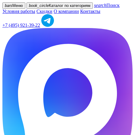
search
Поиск
bars
Меню
book_circle
Каталог
по категориям
Условия работы
Скидки
О компании
Контакты
+7 (495) 921-39-22